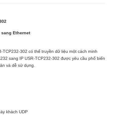
302
g Ethernet
-TCP232-302 có thể truyền dữ liệu một cách minh
RS232 sang IP USR-TCP232-302 được yêu cầu phổ biến
iản và dễ sử dụng.
máy khách UDP