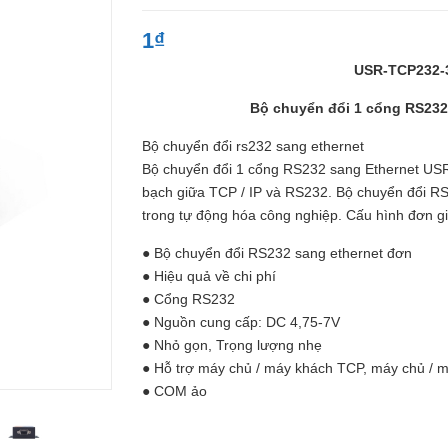
1₫
USR-TCP232-
Bộ chuyển đổi 1 cổng RS232 san
Bộ chuyển đổi rs232 sang ethernet
Bộ chuyển đổi 1 cổng RS232 sang Ethernet USR
bạch giữa TCP / IP và RS232. Bộ chuyển đổi 
trong tự động hóa công nghiệp. Cấu hình đơn g
● Bộ chuyển đổi RS232 sang ethernet đơn
● Hiệu quả về chi phí
● Cổng RS232
● Nguồn cung cấp: DC 4,75-7V
● Nhỏ gọn, Trọng lượng nhẹ
● Hỗ trợ máy chủ / máy khách TCP, máy chủ / 
● COM ảo