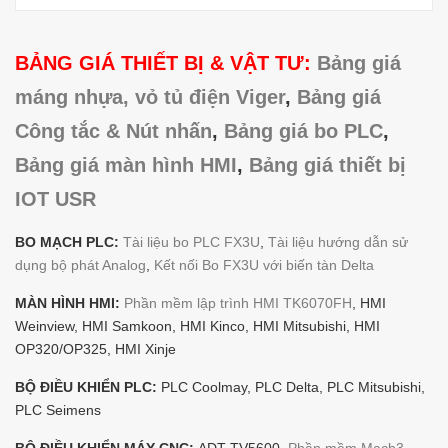
BẢNG GIÁ THIẾT BỊ & VẬT TƯ:
Bảng giá
máng nhựa, vỏ tủ điện Viger
,
Bảng giá
Công tắc & Nút nhấn
,
Bảng giá bo PLC
,
Bảng giá màn hình HMI
,
Bảng giá thiết bị
IOT USR
BO MẠCH PLC:
Tài liệu bo PLC FX3U
,
Tài liệu hướng dẫn sử
dụng bộ phát Analog
,
Kết nối Bo FX3U với biến tàn Delta
MÀN HÌNH HMI:
Phần mềm lập trình HMI TK6070FH
, HMI
Weinview, HMI Samkoon, HMI Kinco, HMI Mitsubishi, HMI
OP320/OP325, HMI Xinje
BỘ ĐIỀU KHIỂN PLC:
PLC Coolmay, PLC Delta, PLC Mitsubishi,
PLC Seimens
BỘ ĐIỀU KHIỂN MÁY CNC:
ADT-TV5600,
Phần mềm Mach3