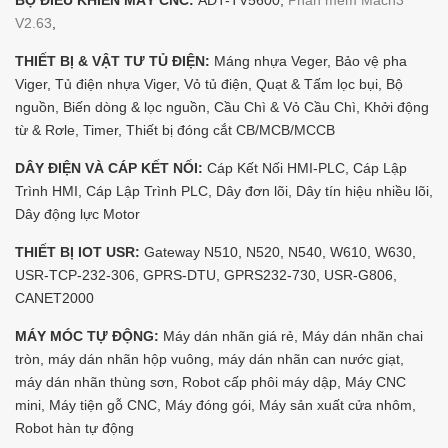
V2.63
,
THIẾT BỊ & VẬT TƯ TỦ ĐIỆN:
Máng nhựa Veger, Bảo vệ pha
Viger, Tủ điện nhựa Viger, Vỏ tủ điện, Quạt & Tấm lọc bụi, Bộ
nguồn, Biến dòng & lọc nguồn, Cầu Chì & Vỏ Cầu Chì, Khởi động
từ & Rơle, Timer, Thiết bị đóng cắt CB/MCB/MCCB
DÂY ĐIỆN VÀ CÁP KẾT NỐI:
Cáp Kết Nối HMI-PLC, Cáp Lập
Trình HMI, Cáp Lập Trình PLC, Dây đơn lõi, Dây tín hiệu nhiều lõi,
Dây động lực Motor
THIẾT BỊ IOT USR:
Gateway N510, N520, N540, W610, W630,
USR-TCP-232-306, GPRS-DTU, GPRS232-730, USR-G806,
CANET2000
MÁY MÓC TỰ ĐỘNG:
Máy dán nhãn giá rẻ, Máy dán nhãn chai
tròn, máy dán nhãn hộp vuông, máy dán nhãn can nước giạt,
máy dán nhãn thùng sơn, Robot cấp phôi máy dập, Máy CNC
mini, Máy tiện gỗ CNC, Máy đóng gói, Máy sản xuất cửa nhôm,
Robot hàn tự động