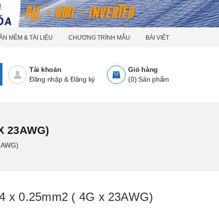
ẦN MỀM & TÀI LIỆU
CHƯƠNG TRÌNH MẪU
BÀI VIẾT
Tài khoản
Giỏ hàng
Đăng nhập
&
Đăng ký
(
0
)
Sản phẩm
 X 23AWG)
23AWG)
ới 4 x 0.25mm2 ( 4G x 23AWG)