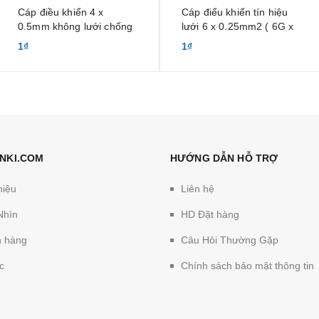
Cáp điều khiển 4 x
Cáp điểu khiển tín hiệu
0.5mm không lưới chống
lưới 6 x 0.25mm2 ( 6G x
nhiễu
23AWG)
1₫
1₫
NKI.COM
HƯỚNG DẪN HỖ TRỢ
hiệu
Liên hệ
Nhìn
HD Đặt hàng
 hàng
Câu Hỏi Thường Gặp
c
Chính sách bảo mật thông tin