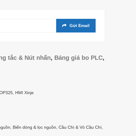
Gửi Email
ng tắc & Nút nhấn
,
Bảng giá bo PLC
,
/OP325, HMI Xinje
nguồn, Biến dòng & lọc nguồn, Cầu Chì & Vỏ Cầu Chì,