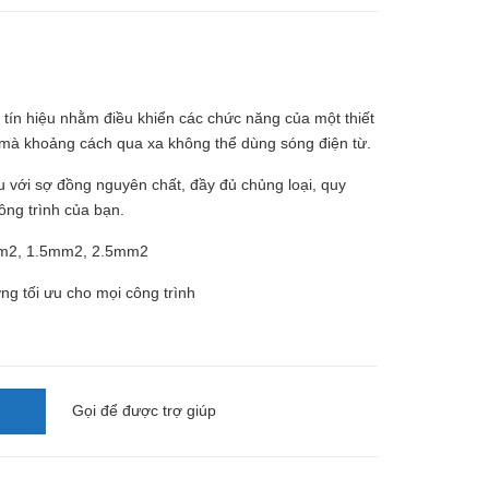
 tín hiệu nhằm điều khiển các chức năng của một thiết
hi mà khoảng cách qua xa không thể dùng sóng điện từ.
u với sợ đồng nguyên chất, đầy đủ chủng loại, quy
công trình của bạn.
mm2, 1.5mm2, 2.5mm2
g tối ưu cho mọi công trình
Gọi
để được trợ giúp