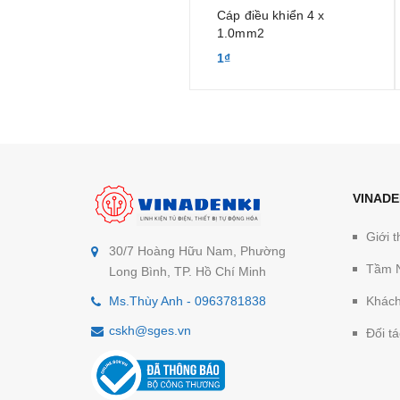
Cáp điều khiển 4 x
1.0mm2
1₫
VINADE
Giới t
30/7 Hoàng Hữu Nam, Phường
Tầm 
Long Bình, TP. Hồ Chí Minh
Ms.Thùy Anh - 0963781838
Khách
cskh@sges.vn
Đối tá