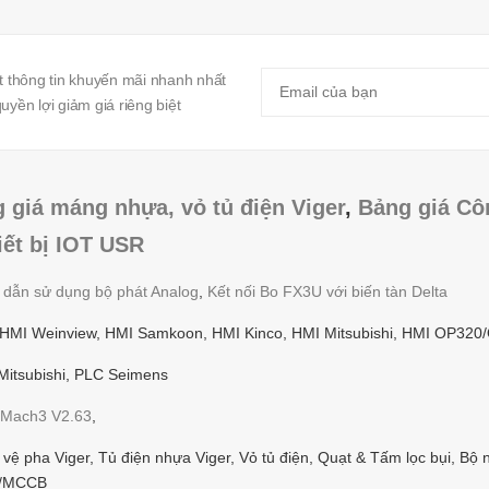
 thông tin khuyến mãi nhanh nhất
yền lợi giảm giá riêng biệt
 giá máng nhựa, vỏ tủ điện Viger
,
Bảng giá Cô
iết bị IOT USR
g dẫn sử dụng bộ phát Analog
,
Kết nối Bo FX3U với biến tàn Delta
 HMI Weinview, HMI Samkoon, HMI Kinco, HMI Mitsubishi, HMI OP320
itsubishi, PLC Seimens
Mach3 V2.63
,
ệ pha Viger, Tủ điện nhựa Viger, Vỏ tủ điện, Quạt & Tấm lọc bụi, Bộ 
CB/MCCB