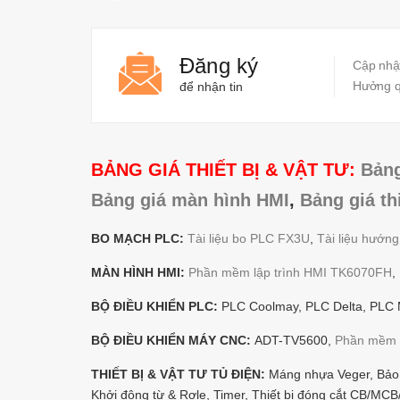
Đăng ký
Cập nhật
Hưởng qu
để nhận tin
BẢNG GIÁ THIẾT BỊ & VẬT TƯ:
Bảng
Bảng giá màn hình HMI
,
Bảng giá th
BO MẠCH PLC:
Tài liệu bo PLC FX3U
,
Tài liệu hướn
MÀN HÌNH HMI:
Phần mềm lập trình HMI TK6070FH
,
BỘ ĐIỀU KHIỂN PLC:
PLC Coolmay, PLC Delta, PLC M
BỘ ĐIỀU KHIỂN MÁY CNC:
ADT-TV5600,
Phần mềm 
THIẾT BỊ & VẬT TƯ TỦ ĐIỆN:
Máng nhựa Veger, Bảo v
Khởi động từ & Rơle, Timer, Thiết bị đóng cắt CB/M