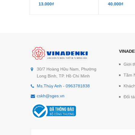
13.000₫
40.000₫
VINADE
Giới t
30/7 Hoàng Hữu Nam, Phường
Tầm 
Long Bình, TP. Hồ Chí Minh
Ms.Thùy Anh - 0963781838
Khách
cskh@sges.vn
Đối tá