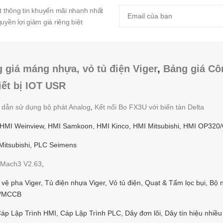
 thông tin khuyến mãi nhanh nhất
yền lợi giảm giá riêng biệt
 giá máng nhựa, vỏ tủ điện Viger
,
Bảng giá Cô
iết bị IOT USR
g dẫn sử dụng bộ phát Analog
,
Kết nối Bo FX3U với biến tàn Delta
 HMI Weinview, HMI Samkoon, HMI Kinco, HMI Mitsubishi, HMI OP320
itsubishi, PLC Seimens
Mach3 V2.63
,
ệ pha Viger, Tủ điện nhựa Viger, Vỏ tủ điện, Quạt & Tấm lọc bụi, Bộ 
CB/MCCB
p Lập Trình HMI, Cáp Lập Trình PLC, Dây đơn lõi, Dây tín hiệu nhiều 