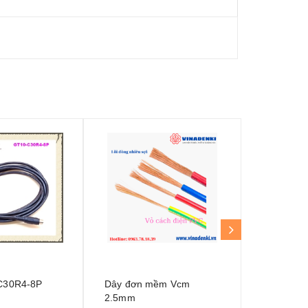
C30R4-8P
Dây đơn mềm Vcm
Cáp LPT 
2.5mm