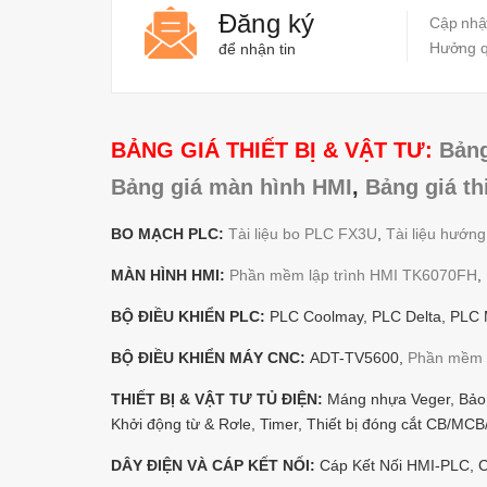
Đăng ký
Cập nhật
Hưởng qu
để nhận tin
BẢNG GIÁ THIẾT BỊ & VẬT TƯ:
Bảng
Bảng giá màn hình HMI
,
Bảng giá th
BO MẠCH PLC:
Tài liệu bo PLC FX3U
,
Tài liệu hướn
MÀN HÌNH HMI:
Phần mềm lập trình HMI TK6070FH
,
BỘ ĐIỀU KHIỂN PLC:
PLC Coolmay, PLC Delta, PLC M
BỘ ĐIỀU KHIỂN MÁY CNC:
ADT-TV5600,
Phần mềm 
THIẾT BỊ & VẬT TƯ TỦ ĐIỆN:
Máng nhựa Veger, Bảo v
Khởi động từ & Rơle, Timer, Thiết bị đóng cắt CB/M
DÂY ĐIỆN VÀ CÁP KẾT NỐI:
Cáp Kết Nối HMI-PLC, Cá