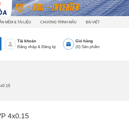
ẦN MỀM & TÀI LIỆU
CHƯƠNG TRÌNH MẪU
BÀI VIẾT
Tài khoản
Giỏ hàng
Đăng nhập
&
Đăng ký
(
0
)
Sản phẩm
4x0.15
VP 4x0.15