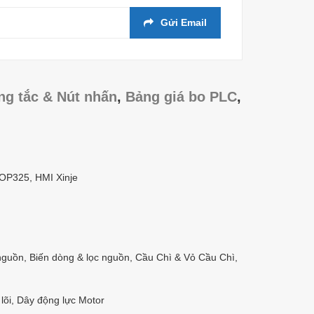
Gửi Email
ng tắc & Nút nhấn
,
Bảng giá bo PLC
,
/OP325, HMI Xinje
nguồn, Biến dòng & lọc nguồn, Cầu Chì & Vỏ Cầu Chì,
lõi, Dây động lực Motor