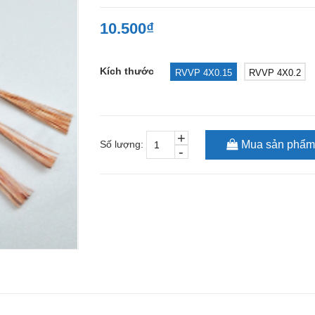
10.500₫
Kích thước
RVVP 4X0.15
RVVP 4X0.2
+
Số lượng:
Mua sản phẩm
-