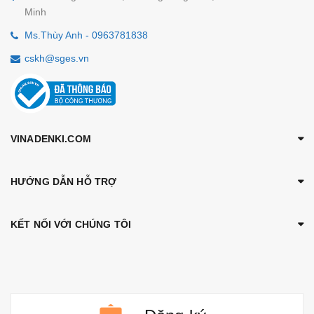
Minh
Ms.Thùy Anh - 0963781838
cskh@sges.vn
VINADENKI.COM
HƯỚNG DẪN HỖ TRỢ
KẾT NỐI VỚI CHÚNG TÔI