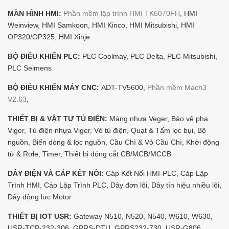
MÀN HÌNH HMI:
Phần mềm lập trình HMI TK6070FH
, HMI
Weinview, HMI Samkoon, HMI Kinco, HMI Mitsubishi, HMI
OP320/OP325, HMI Xinje
BỘ ĐIỀU KHIỂN PLC:
PLC Coolmay, PLC Delta, PLC Mitsubishi,
PLC Seimens
BỘ ĐIỀU KHIỂN MÁY CNC:
ADT-TV5600,
Phần mềm Mach3
V2.63
,
THIẾT BỊ & VẬT TƯ TỦ ĐIỆN:
Máng nhựa Veger, Bảo vệ pha
Viger, Tủ điện nhựa Viger, Vỏ tủ điện, Quạt & Tấm lọc bụi, Bộ
nguồn, Biến dòng & lọc nguồn, Cầu Chì & Vỏ Cầu Chì, Khởi động
từ & Rơle, Timer, Thiết bị đóng cắt CB/MCB/MCCB
DÂY ĐIỆN VÀ CÁP KẾT NỐI:
Cáp Kết Nối HMI-PLC, Cáp Lập
Trình HMI, Cáp Lập Trình PLC, Dây đơn lõi, Dây tín hiệu nhiều lõi,
Dây động lực Motor
THIẾT BỊ IOT USR:
Gateway N510, N520, N540, W610, W630,
USR-TCP-232-306, GPRS-DTU, GPRS232-730, USR-G806,