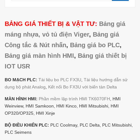
BẢNG GIÁ THIẾT BỊ & VẬT TƯ:
Bảng giá
máng nhựa, vỏ tủ điện Viger
,
Bảng giá
Công tắc & Nút nhấn
,
Bảng giá bo PLC
,
Bảng giá màn hình HMI
,
Bảng giá thiết bị
IOT USR
BO MẠCH PLC:
Tài liệu bo PLC FX3U
,
Tài liệu hướng dẫn sử
dụng bộ phát Analog
,
Kết nối Bo FX3U với biến tàn Delta
MÀN HÌNH HMI:
Phần mềm lập trình HMI TK6070FH
, HMI
Weinview, HMI Samkoon, HMI Kinco, HMI Mitsubishi, HMI
OP320/OP325, HMI Xinje
BỘ ĐIỀU KHIỂN PLC:
PLC Coolmay, PLC Delta, PLC Mitsubishi,
PLC Seimens