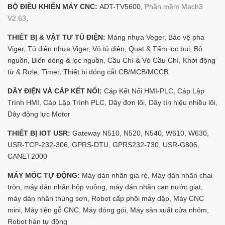
BỘ ĐIỀU KHIỂN MÁY CNC:
ADT-TV5600,
Phần mềm Mach3
V2.63
,
THIẾT BỊ & VẬT TƯ TỦ ĐIỆN:
Máng nhựa Veger, Bảo vệ pha
Viger, Tủ điện nhựa Viger, Vỏ tủ điện, Quạt & Tấm lọc bụi, Bộ
nguồn, Biến dòng & lọc nguồn, Cầu Chì & Vỏ Cầu Chì, Khởi động
từ & Rơle, Timer, Thiết bị đóng cắt CB/MCB/MCCB
DÂY ĐIỆN VÀ CÁP KẾT NỐI:
Cáp Kết Nối HMI-PLC, Cáp Lập
Trình HMI, Cáp Lập Trình PLC, Dây đơn lõi, Dây tín hiệu nhiều lõi,
Dây động lực Motor
THIẾT BỊ IOT USR:
Gateway N510, N520, N540, W610, W630,
USR-TCP-232-306, GPRS-DTU, GPRS232-730, USR-G806,
CANET2000
MÁY MÓC TỰ ĐỘNG:
Máy dán nhãn giá rẻ, Máy dán nhãn chai
tròn, máy dán nhãn hộp vuông, máy dán nhãn can nước giạt,
máy dán nhãn thùng sơn, Robot cấp phôi máy dập, Máy CNC
mini, Máy tiện gỗ CNC, Máy đóng gói, Máy sản xuất cửa nhôm,
Robot hàn tự động