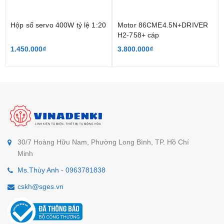
Hộp số servo 400W tỷ lệ 1:20
Motor 86CME4.5N+DRIVER
H2-758+ cáp
1.450.000₫
3.800.000₫
30/7 Hoàng Hữu Nam, Phường Long Bình, TP. Hồ Chí
Minh
Ms.Thùy Anh - 0963781838
cskh@sges.vn