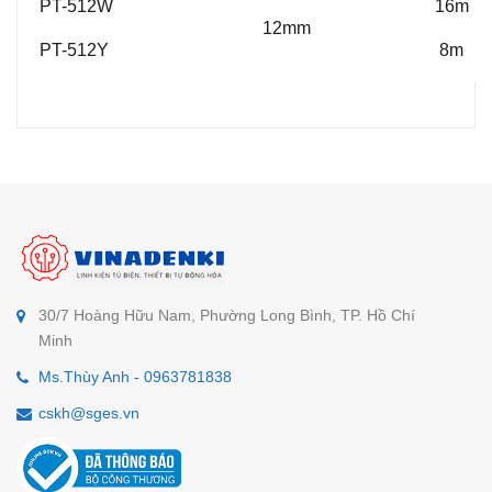
PT-512W
16m
12mm
PT-512Y
8m
30/7 Hoàng Hữu Nam, Phường Long Bình, TP. Hồ Chí
Minh
Ms.Thùy Anh - 0963781838
cskh@sges.vn