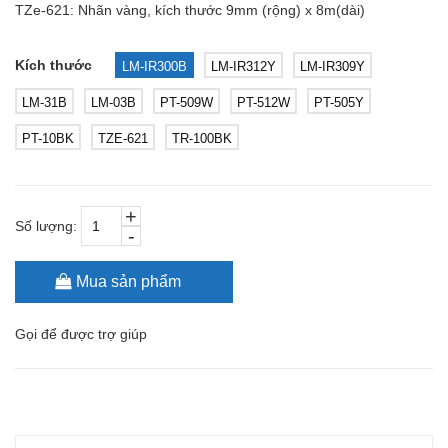
TZe-621: Nhãn vàng, kích thước 9mm (rộng) x 8m(dài)
Kích thước
LM-IR300B
LM-IR312Y
LM-IR309Y
LM-31B
LM-03B
PT-509W
PT-512W
PT-505Y
PT-10BK
TZE-621
TR-100BK
+
Số lượng:
-
Mua sản phẩm
Gọi
để được trợ giúp