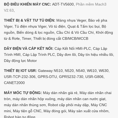
BỘ ĐIỀU KHIỂN MÁY CNC:
ADT-TV5600,
Phần mềm Mach3
V2.63
,
THIẾT BỊ & VẬT TƯ TỦ ĐIỆN:
Máng nhựa Veger, Bảo vệ pha
Viger, Tủ điện nhựa Viger, Vỏ tủ điện, Quạt & Tấm lọc bụi, Bộ
nguồn, Biến dòng & lọc nguồn, Cầu Chì & Vỏ Cầu Chì, Khởi động
từ & Rơle, Timer, Thiết bị đóng cắt CB/MCB/MCCB
DÂY ĐIỆN VÀ CÁP KẾT NỐI:
Cáp Kết Nối HMI-PLC, Cáp Lập
Trình HMI, Cáp Lập Trình PLC, Dây đơn lõi, Dây tín hiệu nhiều lõi,
Dây động lực Motor
THIẾT BỊ IOT USR:
Gateway N510, N520, N540, W610, W630,
USR-TCP-232-306, GPRS-DTU, GPRS232-730, USR-G806,
CANET2000
MÁY MÓC TỰ ĐỘNG:
Máy dán nhãn giá rẻ, Máy dán nhãn chai
tròn, máy dán nhãn hộp vuông, máy dán nhãn can nước giạt,
máy dán nhãn thùng sơn, Robot cấp phôi máy dập, Máy CNC
mini, Máy tiện gỗ CNC, Máy đóng gói, Máy sản xuất cửa nhôm,
Robot hàn tự động