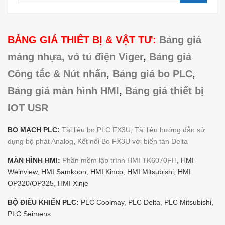
BẢNG GIÁ THIẾT BỊ & VẬT TƯ:
Bảng giá
máng nhựa, vỏ tủ điện Viger
,
Bảng giá
Công tắc & Nút nhấn
,
Bảng giá bo PLC
,
Bảng giá màn hình HMI
,
Bảng giá thiết bị
IOT USR
BO MẠCH PLC:
Tài liệu bo PLC FX3U
,
Tài liệu hướng dẫn sử
dụng bộ phát Analog
,
Kết nối Bo FX3U với biến tàn Delta
MÀN HÌNH HMI:
Phần mềm lập trình HMI TK6070FH
, HMI
Weinview, HMI Samkoon, HMI Kinco, HMI Mitsubishi, HMI
OP320/OP325, HMI Xinje
BỘ ĐIỀU KHIỂN PLC:
PLC Coolmay, PLC Delta, PLC Mitsubishi,
PLC Seimens