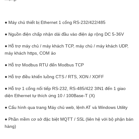
● Máy chủ thiết bị Ethernet 1 cổng RS-232/422/485
● Nguồn điện chấp nhận dải đầu vào điện áp rộng DC 5-36V
● Hỗ trợ máy chủ / máy khách TCP, máy chủ / máy khách UDP,
máy khách https, COM ảo
● Hỗ trợ Modbus RTU đến Modbus TCP
● Hỗ trợ điều khiển luồng CTS / RTS, XON / XOFF
● Hỗ trợ 1 cổng nối tiếp RS-232, RS-485/422 3IN1 đến 1 giao
diện Ethernet tự thích ứng 10 / 100Base-T (X)
● Cấu hình qua trang Máy chủ web, lệnh AT và Windows Utility
● Phần mềm cơ sở đặc biệt MQTT / SSL (liên hệ với bộ phận bán
hàng)