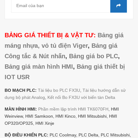
BẢNG GIÁ THIẾT BỊ & VẬT TƯ:
Bảng giá
máng nhựa, vỏ tủ điện Viger
,
Bảng giá
Công tắc & Nút nhấn
,
Bảng giá bo PLC
,
Bảng giá màn hình HMI
,
Bảng giá thiết bị
IOT USR
BO MẠCH PLC:
Tài liệu bo PLC FX3U
,
Tài liệu hướng dẫn sử
dụng bộ phát Analog
,
Kết nối Bo FX3U với biến tàn Delta
MÀN HÌNH HMI:
Phần mềm lập trình HMI TK6070FH
, HMI
Weinview, HMI Samkoon, HMI Kinco, HMI Mitsubishi, HMI
OP320/OP325, HMI Xinje
BỘ ĐIỀU KHIỂN PLC:
PLC Coolmay, PLC Delta, PLC Mitsubishi,