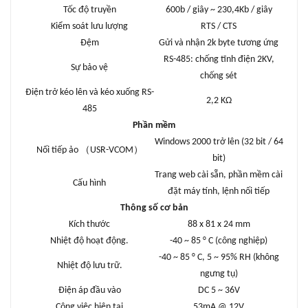
Tốc độ truyền
600b / giây ~ 230,4Kb / giây
Kiểm soát lưu lượng
RTS / CTS
Đệm
Gửi và nhận 2k byte tương ứng
RS-485: chống tĩnh điện 2KV,
Sự bảo vệ
chống sét
Điện trở kéo lên và kéo xuống RS-
2,2 KΩ
485
Phần mềm
Windows 2000 trở lên (32 bit / 64
Nối tiếp ảo （USR-VCOM）
bit)
Trang web cài sẵn, phần mềm cài
Cấu hình
đặt máy tính, lệnh nối tiếp
Thông số cơ bản
Kích thước
88 x 81 x 24 mm
Nhiệt độ hoạt động.
-40 ~ 85 ° C (công nghiệp)
-40 ~ 85 ° C, 5 ~ 95% RH (không
Nhiệt độ lưu trữ.
ngưng tụ)
Điện áp đầu vào
DC 5 ~ 36V
Công việc hiện tại
53mA @ 12V