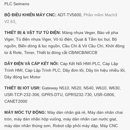
PLC Seimens
BỘ ĐIỀU KHIỂN MÁY CNC:
ADT-TV5600,
Phần mềm Mach3
V2.63
,
THIẾT BỊ & VẬT TƯ TỦ ĐIỆN:
Máng nhựa Veger, Bảo vệ pha
Viger, Tủ điện nhựa Viger, Vỏ tủ điện, Quạt & Tấm lọc bụi, Bộ
nguồn, Biến dòng & lọc nguồn, Cầu Chì & Vỏ Cầu Chì, Khởi động
từ & Rơle, Timer, Thiết bị đóng cắt CB/MCB/MCCB
DÂY ĐIỆN VÀ CÁP KẾT NỐI:
Cáp Kết Nối HMI-PLC, Cáp Lập
Trình HMI, Cáp Lập Trình PLC, Dây đơn lõi, Dây tín hiệu nhiều lõi,
Dây động lực Motor
THIẾT BỊ IOT USR:
Gateway N510, N520, N540, W610, W630,
USR-TCP-232-306, GPRS-DTU, GPRS232-730, USR-G806,
CANET2000
MÁY MÓC TỰ ĐỘNG:
Máy dán nhãn giá rẻ, Máy dán nhãn chai
tròn, máy dán nhãn hộp vuông, máy dán nhãn can nước giạt,
máy dán nhãn thùng sơn, Robot cấp phôi máy dập, Máy CNC