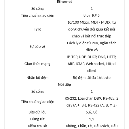
Ethernet
Số cổng
1
Tiêu chuẩn giao diện
8 pin RJ45
10/100 Mbps, MDI / MDIX, tự
Tỷ lệ
động chuyển đổi giữa kết nối
chéo và kết nối trực tiếp
Cách ly điện từ 2KV, ngăn cách
Sự bảo vệ
điện vỏ
IP, TCP, UDP, DHCP, DNS, HTTP,
Giao thức mạng
ARP, ICMP, Web socket, Httpd
client
Nhận bộ đệm
Bộ đệm tối đa 16k byte
Nối tiếp
Số cổng
1
RS-232: Loại chân DB9, RS-485: 2
Tiêu chuẩn giao diện
dây (A +, B-), RS-422 (A, B, Y, Z)
Bits dữ liệu
5,6,7,8
Dừng Bit
1,2
Kiểm tra Bit
Không, Chẵn, Lẻ, Dấu cách, Dấu