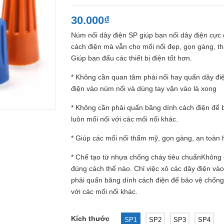
30.000₫
Núm nối dây điện SP giúp bạn nối dây điện cực
cách điện mà vẫn cho mối nối đẹp, gọn gàng, t
Giúp bạn đấu các thiết bị điện tốt hơn.
* Không cần quan tâm phải nối hay quấn dây điệ
điện vào núm nối và dùng tay vặn vào là xong
* Không cần phải quấn băng dính cách điện để 
luôn mối nối với các mối nối khác.
* Giúp các mối nối thẩm mỹ, gọn gàng, an toàn 
* Chế tạo từ nhựa chống cháy tiêu chuẩnKhông 
đúng cách thế nào. Chỉ việc xỏ các dây điện và
phải quấn băng dính cách điện để bảo vệ chống 
với các mối nối khác.
Kích thước
SP1
SP2
SP3
SP4