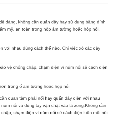
 dễ dàng, không cần quấn dây hay sử dụng băng dính
hẩm mỹ, an toàn trong hộp âm tường hoặc hộp nổi.
n với nhau đúng cách thế nào. Chỉ việc xỏ các dây
bảo vệ chống chập, chạm điện vì núm nối sẽ cách điện
hơn trong ổ âm tường hoặc hộp nổi.
cần quan tâm phải nối hay quấn dây điện với nhau
o núm nối và dùng tay vặn chặt vào là xong.Không cần
chập, chạm điện vì núm nối sẽ cách điện luôn mối nối