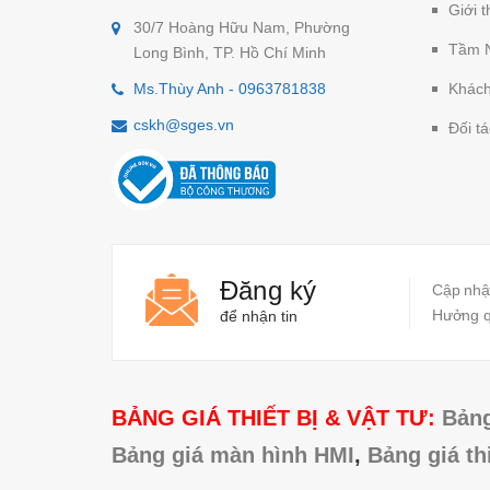
Giới t
30/7 Hoàng Hữu Nam, Phường
Tầm 
Long Bình, TP. Hồ Chí Minh
Ms.Thùy Anh - 0963781838
Khách
cskh@sges.vn
Đối tá
Đăng ký
Cập nhật
Hưởng qu
để nhận tin
BẢNG GIÁ THIẾT BỊ & VẬT TƯ:
Bảng
Bảng giá màn hình HMI
,
Bảng giá th