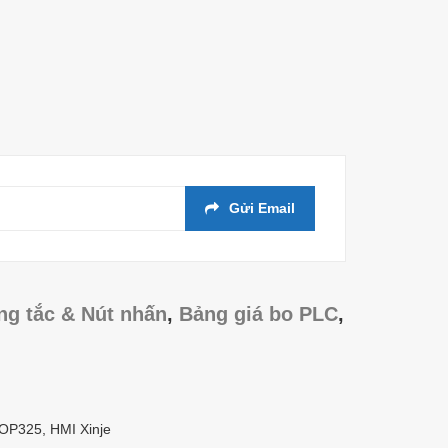
Gửi Email
ng tắc & Nút nhấn
,
Bảng giá bo PLC
,
/OP325, HMI Xinje