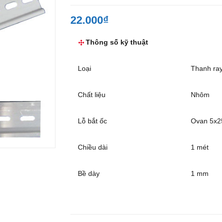
22.000₫
Thông số kỹ thuật
Loại
Thanh ra
Chất liệu
Nhôm
Lỗ bắt ốc
Ovan 5x
Chiều dài
1 mét
Bề dày
1 mm