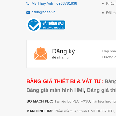
Ms.Thùy Anh - 0963781838
Khách
cskh@sges.vn
Đối tá
Đăng ký
Cập nhật
Hưởng qu
để nhận tin
BẢNG GIÁ THIẾT BỊ & VẬT TƯ:
Bảng
Bảng giá màn hình HMI
,
Bảng giá th
BO MẠCH PLC:
Tài liệu bo PLC FX3U
,
Tài liệu hướn
MÀN HÌNH HMI:
Phần mềm lập trình HMI TK6070FH
,