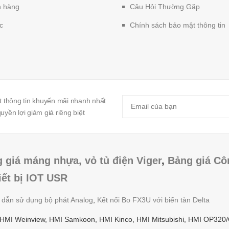
 hàng
Câu Hỏi Thường Gặp
c
Chính sách bảo mật thông tin
 thông tin khuyến mãi nhanh nhất
yền lợi giảm giá riêng biệt
 giá máng nhựa, vỏ tủ điện Viger
,
Bảng giá Cô
iết bị IOT USR
g dẫn sử dụng bộ phát Analog
,
Kết nối Bo FX3U với biến tàn Delta
 HMI Weinview, HMI Samkoon, HMI Kinco, HMI Mitsubishi, HMI OP320