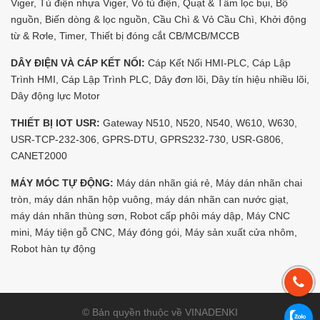
Viger, Tủ điện nhựa Viger, Vỏ tủ điện, Quạt & Tấm lọc bụi, Bộ
nguồn, Biến dòng & lọc nguồn, Cầu Chì & Vỏ Cầu Chì, Khởi động
từ & Rơle, Timer, Thiết bị đóng cắt CB/MCB/MCCB
DÂY ĐIỆN VÀ CÁP KẾT NỐI:
Cáp Kết Nối HMI-PLC, Cáp Lập
Trình HMI, Cáp Lập Trình PLC, Dây đơn lõi, Dây tín hiệu nhiều lõi,
Dây động lực Motor
THIẾT BỊ IOT USR:
Gateway N510, N520, N540, W610, W630,
USR-TCP-232-306, GPRS-DTU, GPRS232-730, USR-G806,
CANET2000
MÁY MÓC TỰ ĐỘNG:
Máy dán nhãn giá rẻ, Máy dán nhãn chai
tròn, máy dán nhãn hộp vuông, máy dán nhãn can nước giạt,
máy dán nhãn thùng sơn, Robot cấp phôi máy dập, Máy CNC
mini, Máy tiện gỗ CNC, Máy đóng gói, Máy sản xuất cửa nhôm,
Robot hàn tự động
© Bản quyền thuộc về VINADENKI