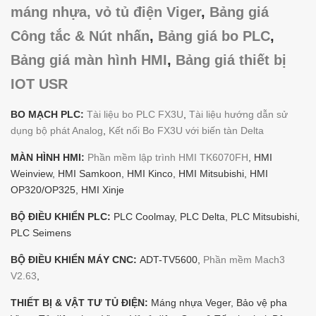
máng nhựa, vỏ tủ điện Viger
,
Bảng giá
Công tắc & Nút nhấn
,
Bảng giá bo PLC
,
Bảng giá màn hình HMI
,
Bảng giá thiết bị
IOT USR
BO MẠCH PLC:
Tài liệu bo PLC FX3U
,
Tài liệu hướng dẫn sử
dụng bộ phát Analog
,
Kết nối Bo FX3U với biến tàn Delta
MÀN HÌNH HMI:
Phần mềm lập trình HMI TK6070FH
, HMI
Weinview, HMI Samkoon, HMI Kinco, HMI Mitsubishi, HMI
OP320/OP325, HMI Xinje
BỘ ĐIỀU KHIỂN PLC:
PLC Coolmay, PLC Delta, PLC Mitsubishi,
PLC Seimens
BỘ ĐIỀU KHIỂN MÁY CNC:
ADT-TV5600,
Phần mềm Mach3
V2.63
,
THIẾT BỊ & VẬT TƯ TỦ ĐIỆN:
Máng nhựa Veger, Bảo vệ pha