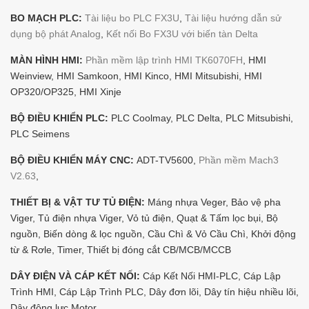
BO MẠCH PLC:
Tài liệu bo PLC FX3U
,
Tài liệu hướng dẫn sử
dụng bộ phát Analog
,
Kết nối Bo FX3U với biến tàn Delta
MÀN HÌNH HMI:
Phần mềm lập trình HMI TK6070FH
, HMI
Weinview, HMI Samkoon, HMI Kinco, HMI Mitsubishi, HMI
OP320/OP325, HMI Xinje
BỘ ĐIỀU KHIỂN PLC:
PLC Coolmay, PLC Delta, PLC Mitsubishi,
PLC Seimens
BỘ ĐIỀU KHIỂN MÁY CNC:
ADT-TV5600,
Phần mềm Mach3
V2.63
,
THIẾT BỊ & VẬT TƯ TỦ ĐIỆN:
Máng nhựa Veger, Bảo vệ pha
Viger, Tủ điện nhựa Viger, Vỏ tủ điện, Quạt & Tấm lọc bụi, Bộ
nguồn, Biến dòng & lọc nguồn, Cầu Chì & Vỏ Cầu Chì, Khởi động
từ & Rơle, Timer, Thiết bị đóng cắt CB/MCB/MCCB
DÂY ĐIỆN VÀ CÁP KẾT NỐI:
Cáp Kết Nối HMI-PLC, Cáp Lập
Trình HMI, Cáp Lập Trình PLC, Dây đơn lõi, Dây tín hiệu nhiều lõi,
Dây động lực Motor