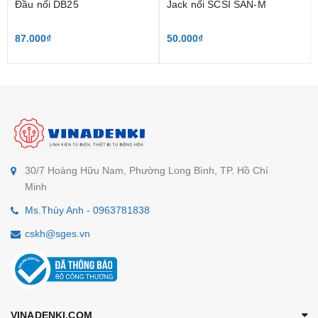
Đầu nối DB25
Jack nối SCSI SAN-M
87.000₫
50.000₫
30/7 Hoàng Hữu Nam, Phường Long Bình, TP. Hồ Chí
Minh
Ms.Thùy Anh - 0963781838
cskh@sges.vn
VINADENKI.COM