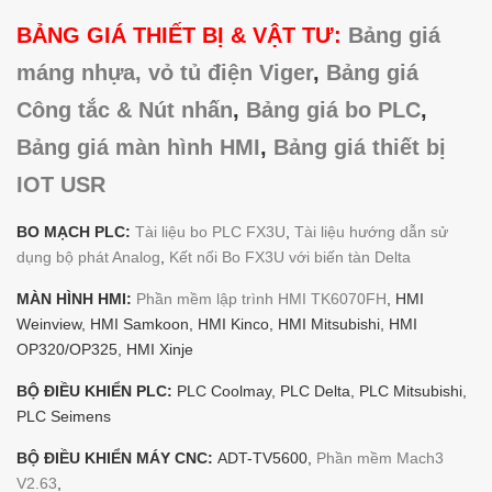
BẢNG GIÁ THIẾT BỊ & VẬT TƯ:
Bảng giá
máng nhựa, vỏ tủ điện Viger
,
Bảng giá
Công tắc & Nút nhấn
,
Bảng giá bo PLC
,
Bảng giá màn hình HMI
,
Bảng giá thiết bị
IOT USR
BO MẠCH PLC:
Tài liệu bo PLC FX3U
,
Tài liệu hướng dẫn sử
dụng bộ phát Analog
,
Kết nối Bo FX3U với biến tàn Delta
MÀN HÌNH HMI:
Phần mềm lập trình HMI TK6070FH
, HMI
Weinview, HMI Samkoon, HMI Kinco, HMI Mitsubishi, HMI
OP320/OP325, HMI Xinje
BỘ ĐIỀU KHIỂN PLC:
PLC Coolmay, PLC Delta, PLC Mitsubishi,
PLC Seimens
BỘ ĐIỀU KHIỂN MÁY CNC:
ADT-TV5600,
Phần mềm Mach3
V2.63
,