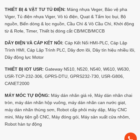
THIẾT BỊ & VẬT TƯ TỦ ĐIỆN:
Máng nhựa Veger, Bảo vệ pha
Viger, Tủ điện nhựa Viger, Vỏ tủ điện, Quạt & Tấm lọc bụi, Bộ
nguồn, Biến dòng & lọc nguồn, Cầu Chì & Vỏ Cầu Chì, Khởi động
từ & Rơle, Timer, Thiết bị đóng cắt CB/MCB/MCCB
DÂY ĐIỆN VÀ CÁP KẾT NỐI:
Cáp Kết Nối HMI-PLC, Cáp Lập
Trình HMI, Cáp Lập Trình PLC, Dây đơn lõi, Dây tín hiệu nhiều lõi,
Dây động lực Motor
THIẾT BỊ IOT USR:
Gateway N510, N520, N540, W610, W630,
USR-TCP-232-306, GPRS-DTU, GPRS232-730, USR-G806,
CANET2000
MÁY MÓC TỰ ĐỘNG:
Máy dán nhãn giá rẻ, Máy dán nhãn chai
tròn, máy dán nhãn hộp vuông, máy dán nhãn can nước giạt,
máy dán nhãn thùng sơn, Robot cấp phôi máy dập, Máy CNC
mini, Máy tiện gỗ CNC, Máy đóng gói, Máy sản xuất cửa nhôm,
Robot hàn tự động