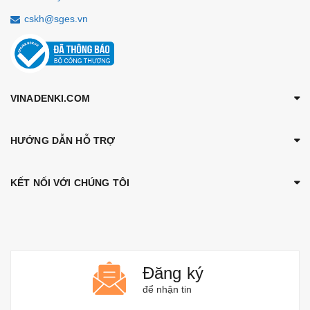
cskh@sges.vn
VINADENKI.COM
HƯỚNG DẪN HỖ TRỢ
KẾT NỐI VỚI CHÚNG TÔI
Đăng ký
để nhận tin