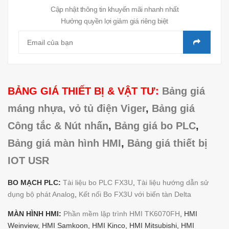
Cập nhật thông tin khuyến mãi nhanh nhất
Hưởng quyền lợi giảm giá riêng biệt
BẢNG GIÁ THIẾT BỊ & VẬT TƯ:
Bảng giá
máng nhựa, vỏ tủ điện Viger
,
Bảng giá
Công tắc & Nút nhấn
,
Bảng giá bo PLC
,
Bảng giá màn hình HMI
,
Bảng giá thiết bị
IOT USR
BO MẠCH PLC:
Tài liệu bo PLC FX3U
,
Tài liệu hướng dẫn sử
dụng bộ phát Analog
,
Kết nối Bo FX3U với biến tàn Delta
MÀN HÌNH HMI:
Phần mềm lập trình HMI TK6070FH
, HMI
Weinview, HMI Samkoon, HMI Kinco, HMI Mitsubishi, HMI