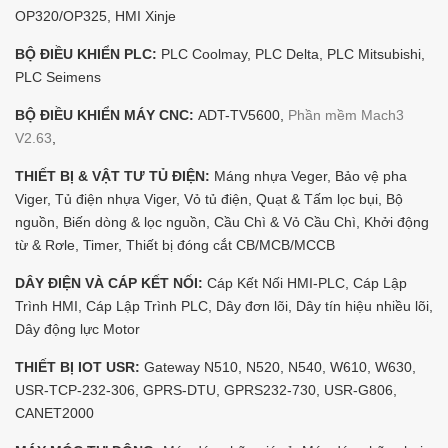
OP320/OP325, HMI Xinje
BỘ ĐIỀU KHIỂN PLC:
PLC Coolmay, PLC Delta, PLC Mitsubishi,
PLC Seimens
BỘ ĐIỀU KHIỂN MÁY CNC:
ADT-TV5600,
Phần mềm Mach3
V2.63
,
THIẾT BỊ & VẬT TƯ TỦ ĐIỆN:
Máng nhựa Veger, Bảo vệ pha
Viger, Tủ điện nhựa Viger, Vỏ tủ điện, Quạt & Tấm lọc bụi, Bộ
nguồn, Biến dòng & lọc nguồn, Cầu Chì & Vỏ Cầu Chì, Khởi động
từ & Rơle, Timer, Thiết bị đóng cắt CB/MCB/MCCB
DÂY ĐIỆN VÀ CÁP KẾT NỐI:
Cáp Kết Nối HMI-PLC, Cáp Lập
Trình HMI, Cáp Lập Trình PLC, Dây đơn lõi, Dây tín hiệu nhiều lõi,
Dây động lực Motor
THIẾT BỊ IOT USR:
Gateway N510, N520, N540, W610, W630,
USR-TCP-232-306, GPRS-DTU, GPRS232-730, USR-G806,
CANET2000