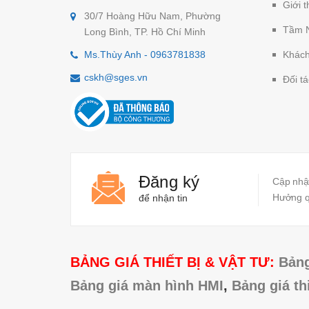
Giới t
30/7 Hoàng Hữu Nam, Phường
Tầm 
Long Bình, TP. Hồ Chí Minh
Ms.Thùy Anh - 0963781838
Khách
cskh@sges.vn
Đối tá
Đăng ký
Cập nhật
Hưởng qu
để nhận tin
BẢNG GIÁ THIẾT BỊ & VẬT TƯ:
Bảng
Bảng giá màn hình HMI
,
Bảng giá th