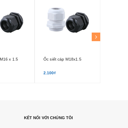
 M16 x 1.5
Ốc siết cáp M18x1.5
Ốc siết c
2.100₫
2.300₫
KẾT NỐI VỚI CHÚNG TÔI