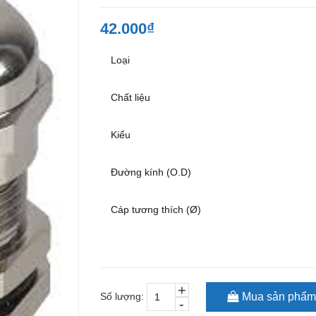
42.000₫
Loại
Chất liệu
Kiểu
Đường kính (O.D)
Cáp tương thích (Ø)
+
Số lượng:
Mua sản phẩm
-