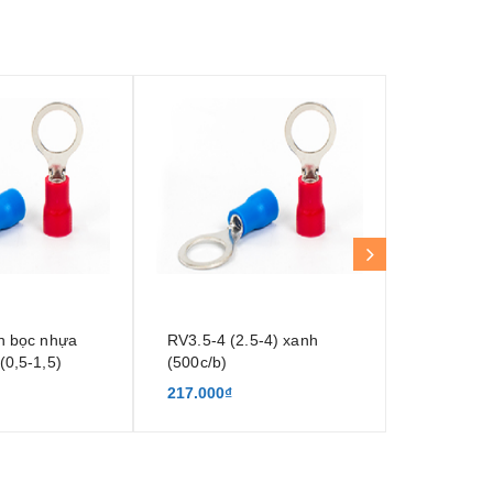
n bọc nhựa
RV3.5-4 (2.5-4) xanh
RV3.5-4 (
(0,5-1,5)
(500c/b)
(500c/b)
217.000₫
217.000₫