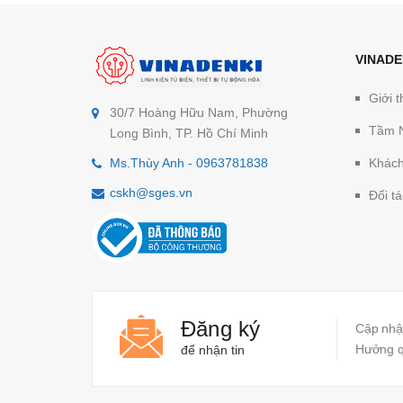
VINADE
Giới t
30/7 Hoàng Hữu Nam, Phường
Tầm 
Long Bình, TP. Hồ Chí Minh
Ms.Thùy Anh - 0963781838
Khách
cskh@sges.vn
Đối tá
Đăng ký
Cập nhật
Hưởng qu
để nhận tin