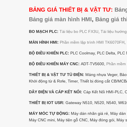
BẢNG GIÁ THIẾT BỊ & VẬT TƯ:
Bảng
Bảng giá màn hình HMI
,
Bảng giá th
BO MẠCH PLC:
Tài liệu bo PLC FX3U
,
Tài liệu hướn
MÀN HÌNH HMI:
Phần mềm lập trình HMI TK6070FH
,
BỘ ĐIỀU KHIỂN PLC:
PLC Coolmay, PLC Delta, PLC M
BỘ ĐIỀU KHIỂN MÁY CNC:
ADT-TV5600,
Phần mềm 
THIẾT BỊ & VẬT TƯ TỦ ĐIỆN:
Máng nhựa Veger, Bảo v
Khởi động từ & Rơle, Timer, Thiết bị đóng cắt CB/M
DÂY ĐIỆN VÀ CÁP KẾT NỐI:
Cáp Kết Nối HMI-PLC, Cá
THIẾT BỊ IOT USR:
Gateway N510, N520, N540, W6
MÁY MÓC TỰ ĐỘNG:
Máy dán nhãn giá rẻ, Máy dán 
Máy CNC mini, Máy tiện gỗ CNC, Máy đóng gói, Máy 