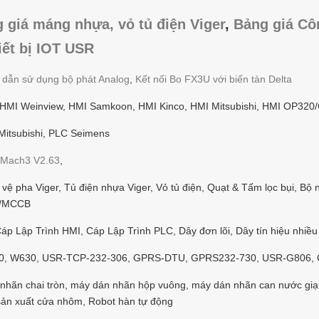
 giá máng nhựa, vỏ tủ điện Viger
,
Bảng giá Cô
iết bị IOT USR
g dẫn sử dụng bộ phát Analog
,
Kết nối Bo FX3U với biến tàn Delta
 HMI Weinview, HMI Samkoon, HMI Kinco, HMI Mitsubishi, HMI OP320
itsubishi, PLC Seimens
Mach3 V2.63
,
ệ pha Viger, Tủ điện nhựa Viger, Vỏ tủ điện, Quạt & Tấm lọc bụi, Bộ 
CB/MCCB
p Lập Trình HMI, Cáp Lập Trình PLC, Dây đơn lõi, Dây tín hiệu nhiều 
10, W630, USR-TCP-232-306, GPRS-DTU, GPRS232-730, USR-G806,
nhãn chai tròn, máy dán nhãn hộp vuông, máy dán nhãn can nước giạ
sản xuất cửa nhôm, Robot hàn tự động