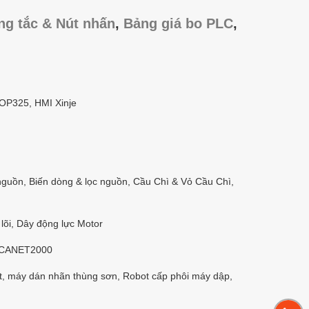
ng tắc & Nút nhấn
,
Bảng giá bo PLC
,
/OP325, HMI Xinje
nguồn, Biến dòng & lọc nguồn, Cầu Chì & Vỏ Cầu Chì,
lõi, Dây động lực Motor
 CANET2000
t, máy dán nhãn thùng sơn, Robot cấp phôi máy dập,