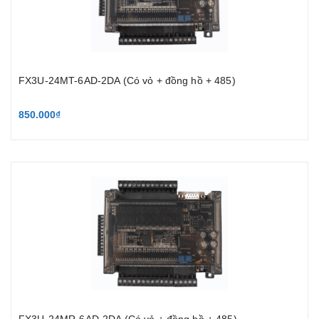
FX3U-24MT-6AD-2DA (Có vỏ + đồng hồ + 485)
850.000₫
FX3U-24MR-6AD-2DA (Có vỏ + đồng hồ + 485)