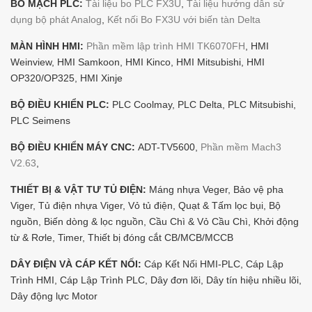
BO MẠCH PLC:
Tài liệu bo PLC FX3U
,
Tài liệu hướng dẫn sử
dụng bộ phát Analog
,
Kết nối Bo FX3U với biến tàn Delta
MÀN HÌNH HMI:
Phần mềm lập trình HMI TK6070FH
, HMI
Weinview, HMI Samkoon, HMI Kinco, HMI Mitsubishi, HMI
OP320/OP325, HMI Xinje
BỘ ĐIỀU KHIỂN PLC:
PLC Coolmay, PLC Delta, PLC Mitsubishi,
PLC Seimens
BỘ ĐIỀU KHIỂN MÁY CNC:
ADT-TV5600,
Phần mềm Mach3
V2.63
,
THIẾT BỊ & VẬT TƯ TỦ ĐIỆN:
Máng nhựa Veger, Bảo vệ pha
Viger, Tủ điện nhựa Viger, Vỏ tủ điện, Quạt & Tấm lọc bụi, Bộ
nguồn, Biến dòng & lọc nguồn, Cầu Chì & Vỏ Cầu Chì, Khởi động
từ & Rơle, Timer, Thiết bị đóng cắt CB/MCB/MCCB
DÂY ĐIỆN VÀ CÁP KẾT NỐI:
Cáp Kết Nối HMI-PLC, Cáp Lập
Trình HMI, Cáp Lập Trình PLC, Dây đơn lõi, Dây tín hiệu nhiều lõi,
Dây động lực Motor