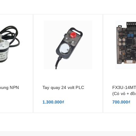
 xung NPN
Tay quay 24 volt PLC
FX3U-14MT
(Có vỏ + đồ
1.300.000₫
700.000₫