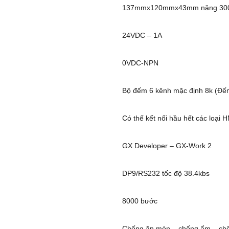
137mmx120mmx43mm nặng 30
24VDC – 1A
0VDC-NPN
Bộ đếm 6 kênh mặc định 8k (Đếm
Có thế kết nối hầu hết các loại
GX Developer – GX-Work 2
DP9/RS232 tốc độ 38.4kbs
8000 bước
Chống ăn mòn – chống ẩm – chố