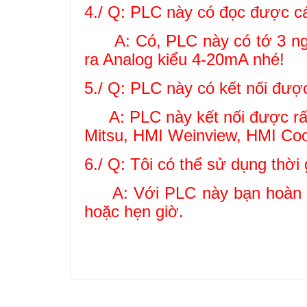
4./ Q: PLC này có đọc được c
A: Có, PLC này có tớ 3 ngõ 
ra Analog kiểu 4-20mA nhé!
5./ Q: PLC này có kết nối đư
A: PLC này kết nối được rất 
Mitsu, HMI Weinview, HMI Coo
6./ Q: Tôi có thể sử dụng thời
A: Với PLC này bạn hoàn toà
hoặc hẹn giờ.