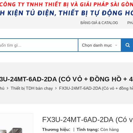
BẢNG GIÁ & CATALOG
PH
Chọn danh mục
3U-24MT-6AD-2DA (CÓ VỎ + ĐỒNG HỒ + 4
chủ
Thiết bị TDH bán chạy
FX3U-24MT-6AD-2DA (Có vỏ + đồng hồ
FX3U-24MT-6AD-2DA (Có vỏ
|
Thương hiệu:
Tình trạng:
Còn hàng