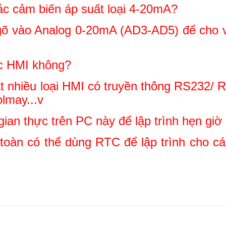
ác cảm biến áp suất loại 4-20mA?
vào Analog 0-20mA (AD3-AD5) để cho việ
ợc HMI không?
nhiều loại HMI có truyền thông RS232/ 
lmay...v
 gian thực trên PC này để lập trình hẹn gi
n có thể dùng RTC để lập trình cho các