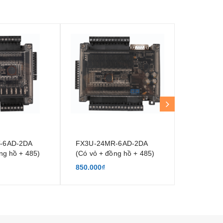
-6AD-2DA
FX3U-24MR-6AD-2DA
CX3G-16
ng hồ + 485)
(Có vỏ + đồng hồ + 485)
850.000₫
1.550.000