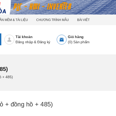
ẦN MỀM & TÀI LIỆU
CHƯƠNG TRÌNH MẪU
BÀI VIẾT
Tài khoản
Giỏ hàng
Đăng nhập
&
Đăng ký
(
0
)
Sản phẩm
85)
 + 485)
 + đồng hồ + 485)