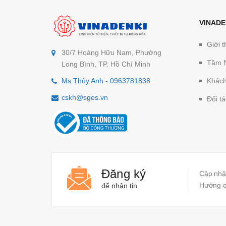
VINADE
Giới t
30/7 Hoàng Hữu Nam, Phường
Tầm 
Long Bình, TP. Hồ Chí Minh
Ms.Thùy Anh - 0963781838
Khách
cskh@sges.vn
Đối tá
Đăng ký
Cập nhật
Hưởng qu
để nhận tin