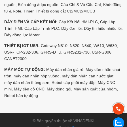
nguồn, Biến dòng & lọc nguồn, Cầu Chì & Vỏ Cầu Chì, Khởi động
từ & Rơle, Timer, Thiết bị đóng cắt CB/MCB/MCCB
DÂY ĐIỆN VÀ CÁP KẾT NỐI:
Cáp Kết Nối HMI-PLC, Cáp Lập
Trình HMI, Cáp Lập Trình PLC, Dây đơn lõi, Dây tín hiệu nhiều lõi,
Dây động lực Motor
THIẾT BỊ IOT USR:
Gateway N510, N520, N540, W610, W630,
USR-TCP-232-306, GPRS-DTU, GPRS232-730, USR-G806,
CANET2000
MÁY MÓC TỰ ĐỘNG:
Máy dán nhãn giá rẻ, Máy dán nhãn chai
tròn, máy dán nhãn hộp vuông, máy dán nhãn can nước giạt,
máy dán nhãn thùng sơn, Robot cấp phôi máy dập, Máy CNC
mini, Máy tiện gỗ CNC, Máy đóng gói, Máy sản xuất cửa nhôm,
Robot hàn tự động
© Bản quyền thuộc về VINADENKI