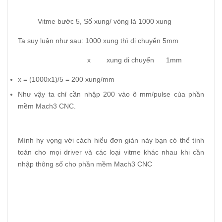
Vitme bước 5, Số xung/ vòng là 1000 xung
Ta suy luận như sau: 1000 xung thì di chuyển 5mm
x xung di chuyển 1mm
x = (1000x1)/5 = 200 xung/mm
Như vậy ta chỉ cần nhập 200 vào ô mm/pulse của phần
mềm Mach3 CNC.
Mình hy vọng với cách hiểu đơn giản này bạn có thể tính
toán cho mọi driver và các loại vitme khác nhau khi cần
nhập thông số cho phần mềm Mach3 CNC