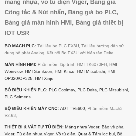
máng nhựa, vỏ tủ điện Viger
,
Bảng giá
Công tắc & Nút nhấn
,
Bảng giá bo PLC
,
Bảng giá màn hình HMI
,
Bảng giá thiết bị
IOT USR
BO MẠCH PLC:
Tài liệu bo PLC FX3U
,
Tài liệu hướng dẫn sử
dụng bộ phát Analog
,
Kết nối Bo FX3U với biến tàn Delta
MÀN HÌNH HMI:
Phần mềm lập trình HMI TK6070FH
, HMI
Weinview, HMI Samkoon, HMI Kinco, HMI Mitsubishi, HMI
OP320/OP325, HMI Xinje
BỘ ĐIỀU KHIỂN PLC:
PLC Coolmay, PLC Delta, PLC Mitsubishi,
PLC Seimens
BỘ ĐIỀU KHIỂN MÁY CNC:
ADT-TV5600,
Phần mềm Mach3
V2.63
,
THIẾT BỊ & VẬT TƯ TỦ ĐIỆN:
Máng nhựa Veger, Bảo vệ pha
Viger, Tủ điện nhựa Viger, Vỏ tủ điện, Quạt & Tấm lọc bụi, Bộ