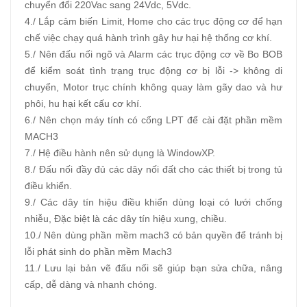
chuyển đổi 220Vac sang 24Vdc, 5Vdc.
4./ Lắp cảm biến Limit, Home cho các trục động cơ để hạn
chế việc chạy quá hành trình gây hư hại hệ thống cơ khí.
5./ Nên đấu nối ngõ và Alarm các trục động cơ về Bo BOB
để kiểm soát tình trạng trục động cơ bị lỗi -> không di
chuyển, Motor trục chính không quay làm gãy dao và hư
phôi, hu hại kết cấu cơ khí.
6./ Nên chọn máy tính có cổng LPT để cài đặt phần mềm
MACH3
7./ Hệ điều hành nên sử dụng là WindowXP.
8./ Đấu nối đầy đủ các dây nối đất cho các thiết bị trong tủ
điều khiển.
9./ Các dây tín hiệu điều khiển dùng loại có lưới chống
nhiễu, Đặc biệt là các dây tín hiệu xung, chiều.
10./ Nên dùng phần mềm mach3 có bản quyền để tránh bị
lỗi phát sinh do phần mềm Mach3
11./ Lưu lại bản vẽ đấu nối sẽ giúp bạn sửa chữa, nâng
cấp, dễ dàng và nhanh chóng.